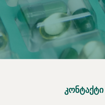
ᲙᲝᲜᲢᲐᲥᲢᲘ