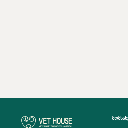
ᲛᲝᲛᲡᲐᲮ