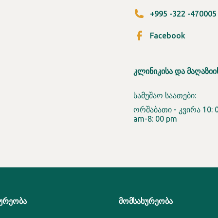
+995 -322 -470005
Facebook
ᲙᲚᲘᲜᲘᲙᲘᲡᲐ ᲓᲐ ᲛᲐᲦᲐᲖᲘᲘ
სამუშაო საათები:
ორშაბათი - კვირა 10: 
am-8: 00 pm
ᲣᲠᲔᲝᲑᲐ
ᲛᲝᲛᲡᲐᲮᲣᲠᲔᲝᲑᲐ