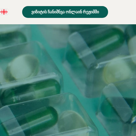
ᲕᲘᲖᲘᲢᲘᲡ ᲩᲐᲜᲘᲨᲜᲕᲐ ᲝᲜᲚᲐᲘᲜ ᲠᲔᲟᲘᲛᲨᲘ